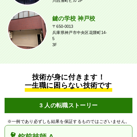
川西湊町ビル 2F
鍵の学校 神戸校
〒650-0013
兵庫県神戸市中央区花隈町14-
5
3F
技術が身に付きます！
一生職に困らない技術です
3 人の転職ストーリー
※一例であり必ずしも結果を保証するものではございません。
錠前技師 A