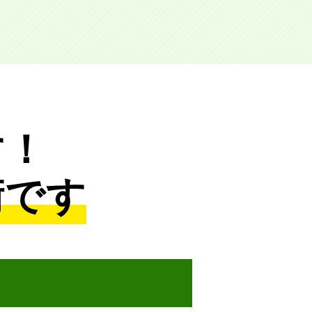
す！
術です