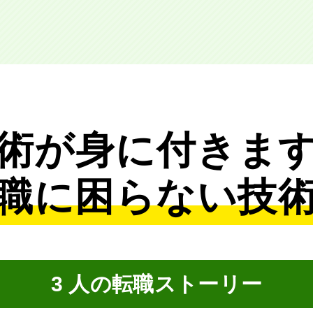
術が身に付きま
職に困らない技
3 人の転職ストーリー